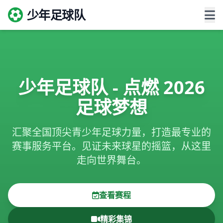
少年足球队
少年足球队 - 点燃 2026
足球梦想
汇聚全国顶尖青少年足球力量，打造最专业的
赛事服务平台。见证未来球星的摇篮，从这里
走向世界舞台。
查看赛程
精彩集锦