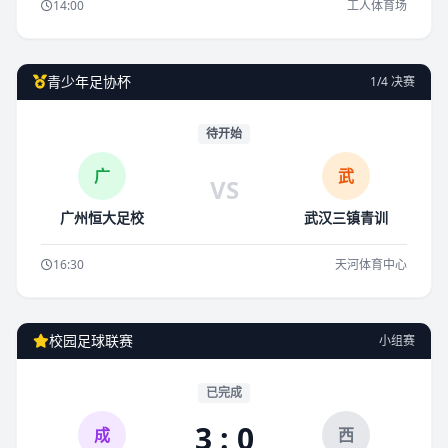
14:00
工人体育场
青少年足协杯
1/4 决赛
待开始
广
武
VS
广州恒大足校
武汉三镇青训
16:30
天河体育中心
校园足球联赛
小组赛
已完成
3 : 0
成
西