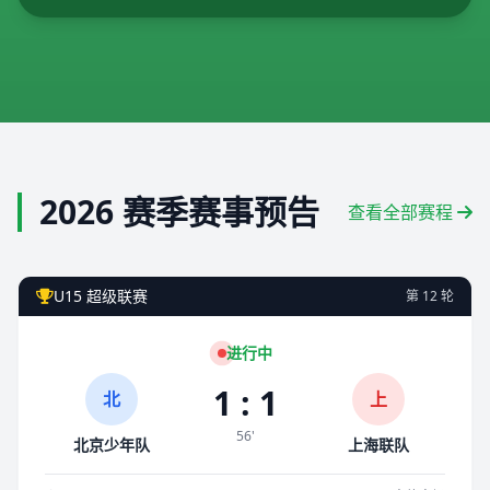
2026 赛季赛事预告
查看全部赛程
U15 超级联赛
第 12 轮
进行中
1 : 1
北
上
56'
北京少年队
上海联队