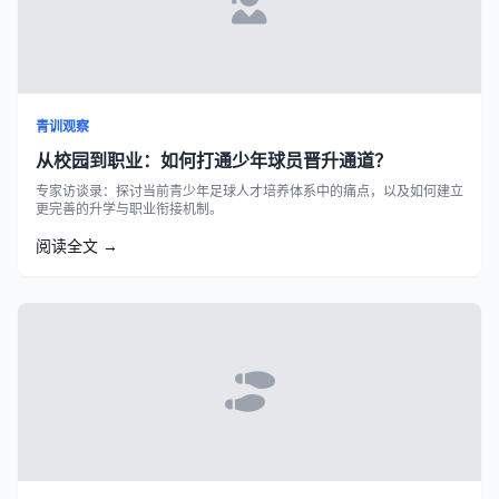
青训观察
从校园到职业：如何打通少年球员晋升通道？
专家访谈录：探讨当前青少年足球人才培养体系中的痛点，以及如何建立
更完善的升学与职业衔接机制。
阅读全文 →